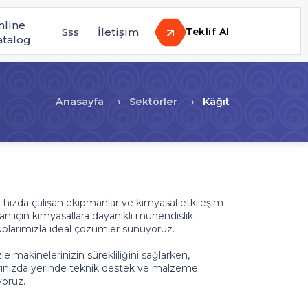
nline
Sss
İletişim
Teklif Al
atalog
Anasayfa
Sektörler
Kâğıt
k hızda çalışan ekipmanlar ve kimyasal etkileşim
lan için kimyasallara dayanıklı mühendislik
ruplarımızla ideal çözümler sunuyoruz.
 makinelerinizin sürekliliğini sağlarken,
rınızda yerinde teknik destek ve malzeme
yoruz.