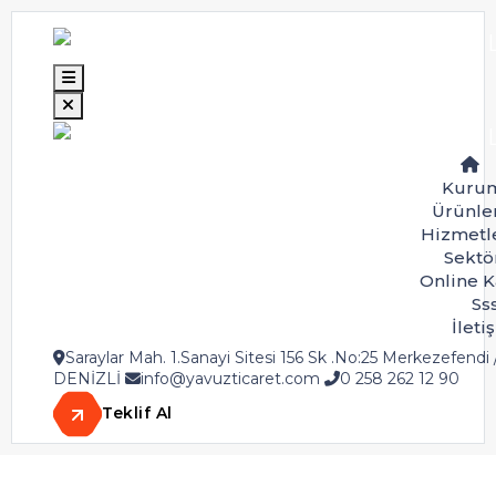
Su
Anasayfa
Döner Bağlantı Elemanları
Su
Kurum
Ürünle
Hizmetl
Sektö
Online K
Ss
İleti
Saraylar Mah. 1.Sanayi Sitesi 156 Sk .No:25 Merkezefendi 
DENİZLİ
info@yavuzticaret.com
0 258 262 12 90
Teklif Al