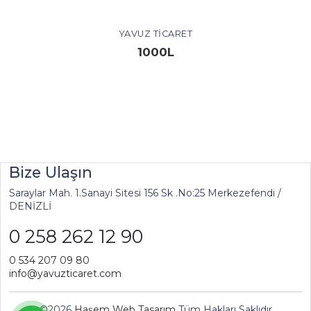
YAVUZ TICARET
1000L
Bize Ulaşın
Saraylar Mah. 1.Sanayi Sitesi 156 Sk .No:25 Merkezefendi /
DENİZLİ
0 258 262 12 90
0 534 207 09 80
info@yavuzticaret.com
©2026
Haşem Web Tasarım
Tüm Hakları Saklıdır