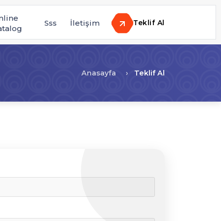
nline
Sss
İletişim
Teklif Al
atalog
Anasayfa
Teklif Al