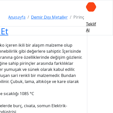
Online
Anasayfa
Demir Dışı Metaller
Pirinç
rimiz
Sektörler
Sss
İletişim
Katalog
Teklif
 Et
Al
nko içeren ikili bir alaşım malzeme olup
enebilirlik gibi değerlere sahiptir. İçerisinde
oranına göre özelliklerinde değişim gözlenir.
ne sahip pirinçler arasında farklılıklar
ler yumuşak ve sünek olarak kabul edilir.
luşan sari renkli bir malzemedir. Bundan
ilinir. Çubuk, lama, altıköşe ve kare olarak
 sıcaklığı 1085 °C
lerde burç, civata, somun Elektrik-
ndüstrisi