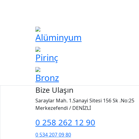
Alüminyum
Pirinç
Bronz
Bize Ulaşın
Saraylar Mah. 1.Sanayi Sitesi 156 Sk .No:25
Merkezefendi / DENİZLİ
0 258 262 12 90
0 534 207 09 80