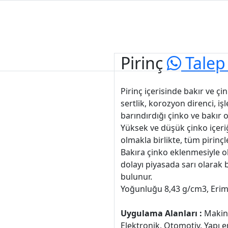
Anasayfa
Kurumsal
Ürünlerimiz
Hizmetle
Pirinç
Talep
Pirinç içerisinde bakır ve çi
sertlik, korozyon direnci, işl
barındırdığı çinko ve bakır 
Yüksek ve düşük çinko içeriği
olmakla birlikte, tüm pirinç
Bakıra çinko eklenmesiyle o
dolayı piyasada sarı olarak b
bulunur.
Yoğunluğu 8,43 g/cm3, Erime
Uygulama Alanları :
Makine
Elektronik, Otomotiv, Yapı e