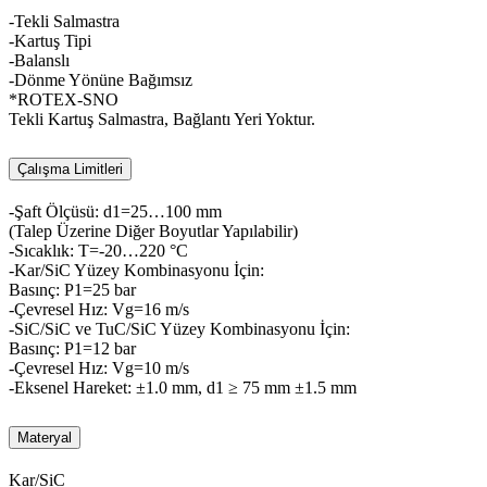
-Tekli Salmastra
-Kartuş Tipi
-Balanslı
-Dönme Yönüne Bağımsız
*ROTEX-SNO
Tekli Kartuş Salmastra, Bağlantı Yeri Yoktur.
Çalışma Limitleri
-Şaft Ölçüsü: d1=25…100 mm
(Talep Üzerine Diğer Boyutlar Yapılabilir)
-Sıcaklık: T=-20…220 °C
-Kar/SiC Yüzey Kombinasyonu İçin:
Basınç: P1=25 bar
-Çevresel Hız: Vg=16 m/s
-SiC/SiC ve TuC/SiC Yüzey Kombinasyonu İçin:
Basınç: P1=12 bar
-Çevresel Hız: Vg=10 m/s
-Eksenel Hareket: ±1.0 mm, d1 ≥ 75 mm ±1.5 mm
Materyal
Kar/SiC