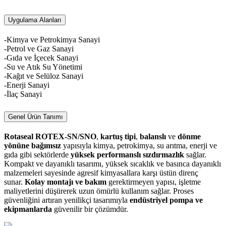
Uygulama Alanları
-Kimya ve Petrokimya Sanayi
-Petrol ve Gaz Sanayi
-Gıda ve İçecek Sanayi
-Su ve Atık Su Yönetimi
-Kağıt ve Selüloz Sanayi
-Enerji Sanayi
-İlaç Sanayi
Genel Ürün Tanımı
Rotaseal ROTEX-SN/SNO
,
kartuş tipi
,
balanslı
ve
dönme
yönüne bağımsız
yapısıyla kimya, petrokimya, su arıtma, enerji ve
gıda gibi sektörlerde
yüksek performanslı sızdırmazlık
sağlar.
Kompakt ve dayanıklı tasarımı, yüksek sıcaklık ve basınca dayanıklı
malzemeleri sayesinde agresif kimyasallara karşı üstün direnç
sunar.
Kolay montajı ve bakım
gerektirmeyen yapısı, işletme
maliyetlerini düşürerek uzun ömürlü kullanım sağlar. Proses
güvenliğini artıran yenilikçi tasarımıyla
endüstriyel pompa ve
ekipmanlarda
güvenilir bir çözümdür.