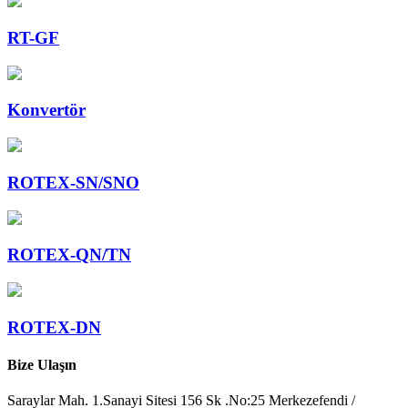
RT-GF
Konvertör
ROTEX-SN/SNO
ROTEX-QN/TN
ROTEX-DN
Bize Ulaşın
Saraylar Mah. 1.Sanayi Sitesi 156 Sk .No:25 Merkezefendi /