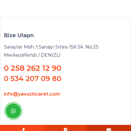
Bize Ulaşın
Saraylar Mah. 1.Sanayi Sitesi 156 Sk .No:25
Merkezefendi / DENİZLİ
0 258 262 12 90
0 534 207 09 80
info@yavuzticaret.com
©2026
Haşem Web Tasarım
Tüm Hakları Saklıdır