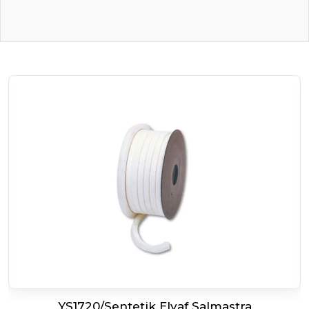
YS1720/Sentetik Elyaf Salmastra