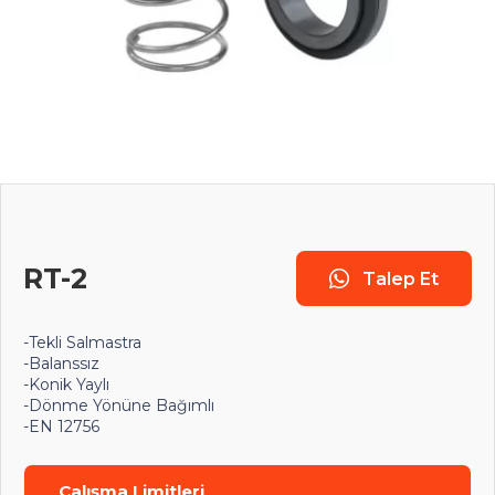
RT-2
Talep Et
-Tekli Salmastra
-Balanssız
-Konik Yaylı
-Dönme Yönüne Bağımlı
-EN 12756
Çalışma Limitleri