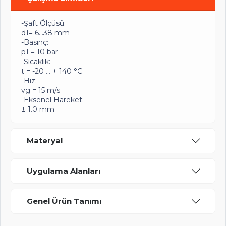
-Şaft Ölçüsü:
d1= 6…38 mm
-Basınç:
p1 = 10 bar
-Sıcaklık:
t = -20 … + 140 °C
-Hız:
vg = 15 m/s
-Eksenel Hareket:
± 1.0 mm
Materyal
Uygulama Alanları
Genel Ürün Tanımı