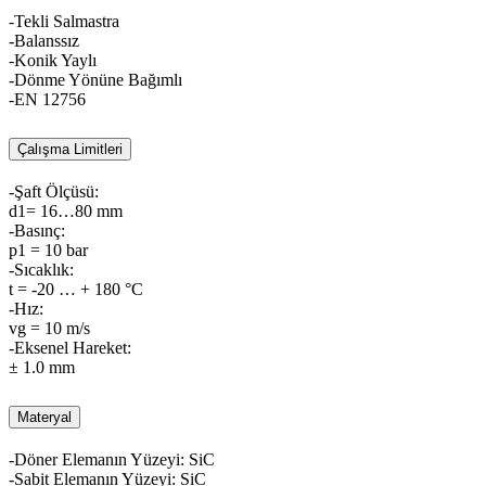
-Tekli Salmastra
-Balanssız
-Konik Yaylı
-Dönme Yönüne Bağımlı
-EN 12756
Çalışma Limitleri
-Şaft Ölçüsü:
d1= 16…80 mm
-Basınç:
p1 = 10 bar
-Sıcaklık:
t = -20 … + 180 °C
-Hız:
vg = 10 m/s
-Eksenel Hareket:
± 1.0 mm
Materyal
-Döner Elemanın Yüzeyi: SiC
-Sabit Elemanın Yüzeyi: SiC