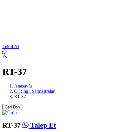
Teklif Al
RT-37
Anasayfa
O-Ringli Salmastralar
RT-37
Geri Dön
RT-37
Talep Et