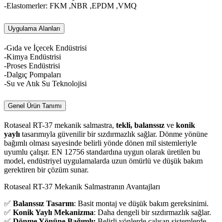
-Elastomerler: FKM ,NBR ,EPDM ,VMQ
Uygulama Alanları
-Gıda ve İçecek Endüstrisi
-Kimya Endüstrisi
-Proses Endüstrisi
-Dalgıç Pompaları
-Su ve Atık Su Teknolojisi
Genel Ürün Tanımı
Rotaseal RT-37 mekanik salmastra,
tekli, balanssız
ve
konik
yaylı
tasarımıyla güvenilir bir sızdırmazlık sağlar. Dönme yönüne
bağımlı olması sayesinde belirli yönde dönen mil sistemleriyle
uyumlu çalışır. EN 12756 standardına uygun olarak üretilen bu
model, endüstriyel uygulamalarda uzun ömürlü ve düşük bakım
gerektiren bir çözüm sunar.
Rotaseal RT-37 Mekanik Salmastranın Avantajları
✅
Balanssız Tasarım
: Basit montaj ve düşük bakım gereksinimi.
✅
Konik Yaylı Mekanizma
: Daha dengeli bir sızdırmazlık sağlar.
✅
Dönme Yönüne Bağımlı:
Belirli yönlerde çalışan sistemlerde