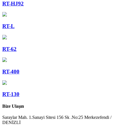
RT-HJ92
RT-L
RT-62
RT-400
RT-130
Bize Ulaşın
Saraylar Mah. 1.Sanayi Sitesi 156 Sk .No:25 Merkezefendi /
DENİZLİ