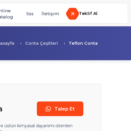
nline
Sss
İletişim
Teklif Al
atalog
asayfa
Conta Çeşitleri
Teflon Conta
a
Talep Et
 ve üstün kimyasal dayanımı istenilen