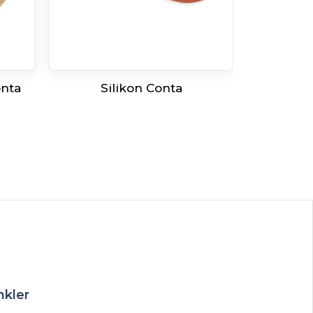
onta
Silikon Conta
nkler